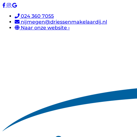
024 360 7055
nijmegen@driessenmakelaardij.nl
Naar onze website ›