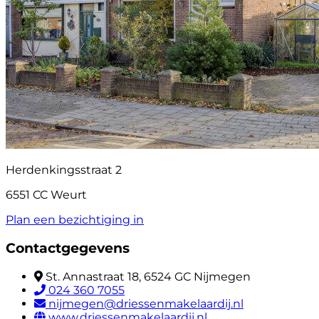
Herdenkingsstraat 2
6551 CC Weurt
Plan een bezichtiging in
Contactgegevens
St. Annastraat 18, 6524 GC Nijmegen
024 360 7055
nijmegen@driessenmakelaardij.nl
www.driessenmakelaardij.nl