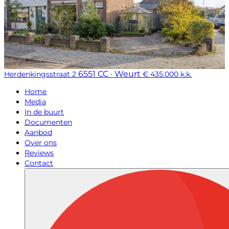
6551 CC · Weurt
Herdenkingsstraat 2
€ 435.000 k.k.
Home
Media
In de buurt
Documenten
Aanbod
Over ons
Reviews
Contact