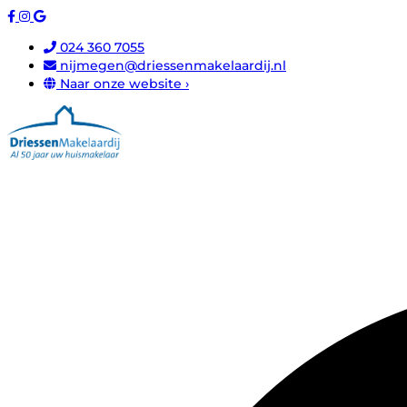
024 360 7055
nijmegen@driessenmakelaardij.nl
Naar onze website ›